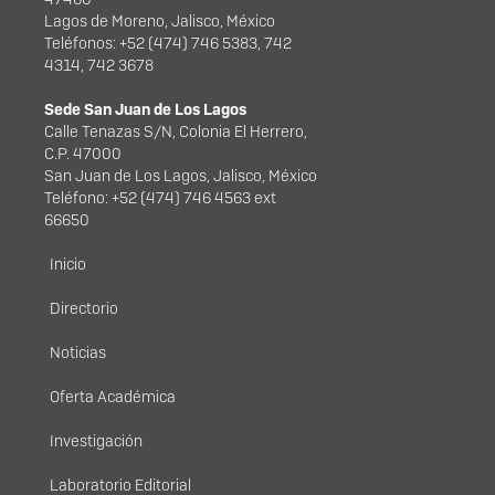
Lagos de Moreno, Jalisco, México
Teléfonos: +52 (474) 746 5383, 742
4314, 742 3678
Sede San Juan de Los Lagos
Calle Tenazas S/N, Colonia El Herrero,
C.P. 47000
San Juan de Los Lagos, Jalisco, México
Teléfono: +52 (474) 746 4563 ext
66650
Menú principal
Inicio
Directorio
Noticias
Oferta Académica
Investigación
Laboratorio Editorial