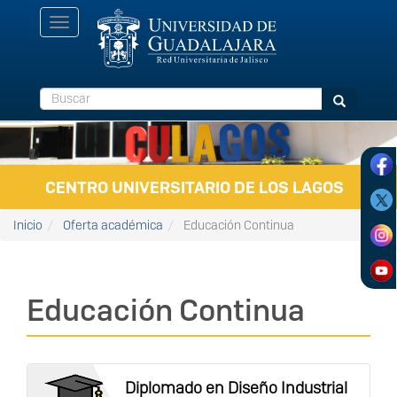
Pasar al contenido principal
Toggle
navigation
Buscar
Buscar
CENTRO UNIVERSITARIO DE LOS LAGOS
Inicio
Oferta académica
Educación Continua
Educación Continua
Diplomado en Diseño Industrial