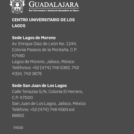
portal
CENTRO UNIVERSITARIO DE LOS
LAGOS
Sede Lagos de Moreno
Av. Enrique Díaz de León No. 1144,
Colonia Paseos de la Montaña, C.P.
47460
Lagos de Moreno, Jalisco, México
Teléfonos: +52 (474) 746 5383, 742
4314, 742 3678
Sede San Juan de Los Lagos
Calle Tenazas S/N, Colonia El Herrero,
C.P. 47000
San Juan de Los Lagos, Jalisco, México
Teléfono: +52 (474) 746 4563 ext
66650
Menú principal
Inicio