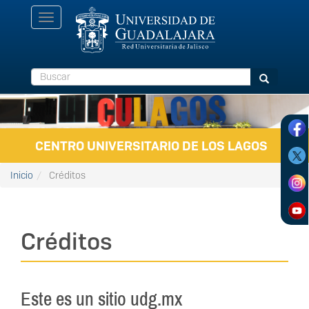
Pasar al contenido principal
Toggle
navigation
Buscar
Buscar
CENTRO UNIVERSITARIO DE LOS LAGOS
Inicio
Créditos
Créditos
Este es un sitio udg.mx