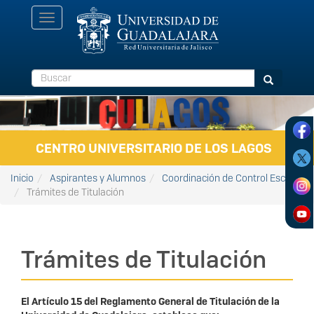
Pasar al contenido principal
Toggle
navigation
Buscar
Buscar
CENTRO UNIVERSITARIO DE LOS LAGOS
Inicio
Aspirantes y Alumnos
Coordinación de Control Escolar
Trámites de Titulación
Trámites de Titulación
El Artículo 15 del Reglamento General de Titulación de la