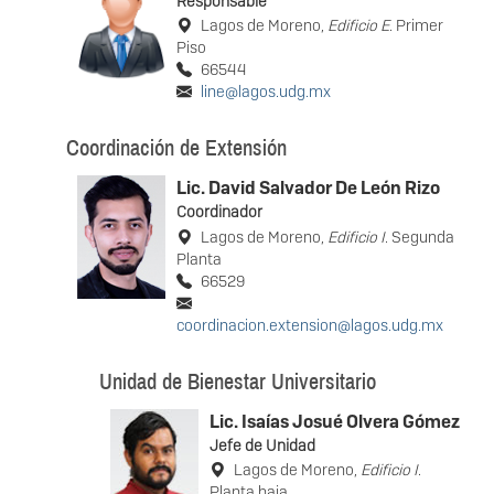
Responsable
Lagos de Moreno,
Edificio E
. Primer
Piso
66544
line@lagos.udg.mx
Coordinación de Extensión
Lic. David Salvador De León Rizo
Coordinador
Lagos de Moreno,
Edificio I
. Segunda
Planta
66529
coordinacion.extension@lagos.udg.mx
Unidad de Bienestar Universitario
Lic. Isaías Josué Olvera Gómez
Jefe de Unidad
Lagos de Moreno,
Edificio I
.
Planta baja