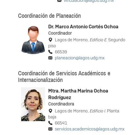
vinculacion@lagos.udg.mx
Coordinación de Planeación
Dr. Marco Antonio Cortés Ochoa
Coordinador
Lagos de Moreno,
Edificio E
. Segundo
piso
66539
planeacion@lagos.udg.mx
Coordinación de Servicios Académicos e
Internacionalización
Mtra. Martha Marina Ochoa
Rodríguez
Coordinadora
Lagos de Moreno,
Edificio I
. Planta
baja
66541
servicios.academicos@lagos.udg.mx