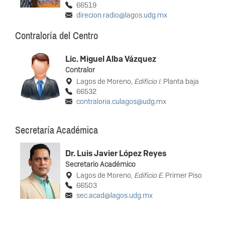
66519
direcion.radio@lagos.udg.mx
Contraloría del Centro
Lic. Miguel Alba Vázquez
Contralor
Lagos de Moreno,
Edificio I
. Planta baja
66532
contraloria.culagos@udg.mx
Secretaría Académica
Dr. Luis Javier López Reyes
Secretario Académico
Lagos de Moreno,
Edificio E
. Primer Piso
66503
sec.acad@lagos.udg.mx