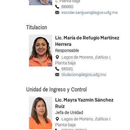
C
. Planta baja
66660
escolar.sanjuan@lagos.udg.mx
Titulacion
Lic. María de Refugio Martínez
Herrera
Responsable
Lagos de Moreno,
Edificio I
.
Planta baja
66591
titulacion@lagos.udg.mx
Unidad de Ingreso y Control
Lic. Mayra Yazmin Sánchez
Ruíz
Jefa de Unidad
Lagos de Moreno,
Edificio I
.
Planta baja