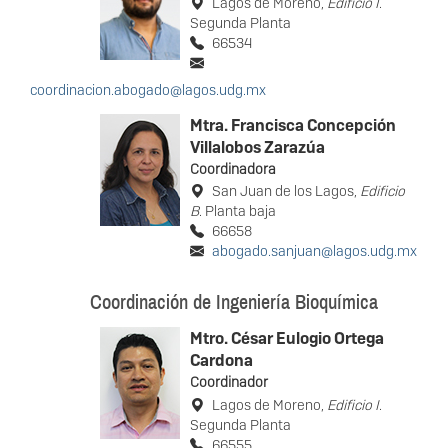
Lagos de Moreno,
Edificio I
.
Segunda Planta
66534
coordinacion.abogado@lagos.udg.mx
Mtra. Francisca Concepción
Villalobos Zarazúa
Coordinadora
San Juan de los Lagos,
Edificio
B
. Planta baja
66658
abogado.sanjuan@lagos.udg.mx
Coordinación de Ingeniería Bioquímica
Mtro. César Eulogio Ortega
Cardona
Coordinador
Lagos de Moreno,
Edificio I
.
Segunda Planta
66555