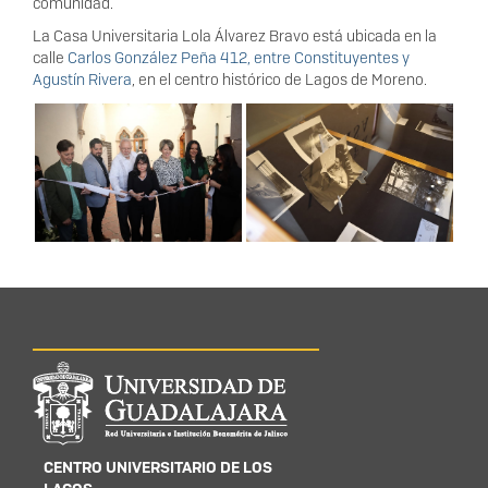
comunidad.
La Casa Universitaria Lola Álvarez Bravo está ubicada en la
calle
Carlos González Peña 412, entre Constituyentes y
Agustín Rivera
, en el centro histórico de Lagos de Moreno.
Información del
portal
CENTRO UNIVERSITARIO DE LOS