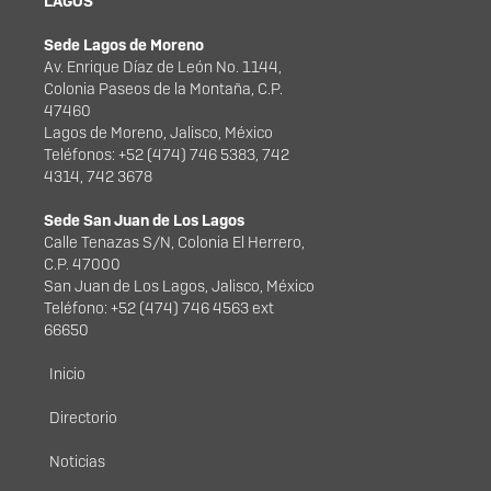
LAGOS
Sede Lagos de Moreno
Av. Enrique Díaz de León No. 1144,
Colonia Paseos de la Montaña, C.P.
47460
Lagos de Moreno, Jalisco, México
Teléfonos: +52 (474) 746 5383, 742
4314, 742 3678
Sede San Juan de Los Lagos
Calle Tenazas S/N, Colonia El Herrero,
C.P. 47000
San Juan de Los Lagos, Jalisco, México
Teléfono: +52 (474) 746 4563 ext
66650
Menú principal
Inicio
Directorio
Noticias