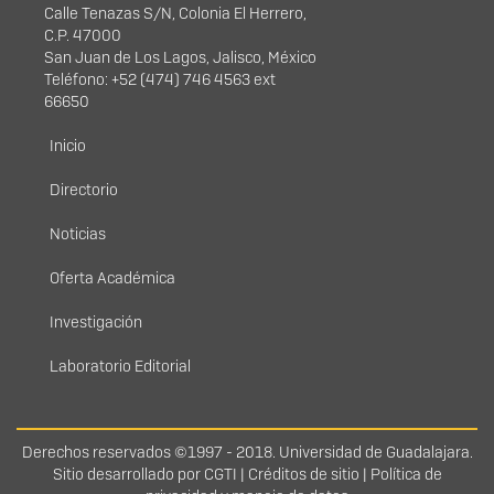
Calle Tenazas S/N, Colonia El Herrero,
C.P. 47000
San Juan de Los Lagos, Jalisco, México
Teléfono: +52 (474) 746 4563 ext
66650
Menú principal
Inicio
Directorio
Noticias
Oferta Académica
Investigación
Laboratorio Editorial
Derechos
Derechos reservados ©1997 - 2018. Universidad de Guadalajara.
Sitio desarrollado por
CGTI
|
Créditos de sitio
|
Política de