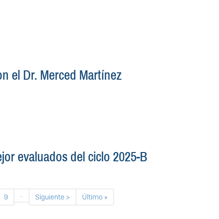
on el Dr. Merced Martínez
or evaluados del ciclo 2025-B
ina
Página
…
Siguiente página
Última página
9
Siguiente >
Último »