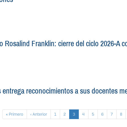
 Rosalind Franklin: cierre del ciclo 2026-A c
entrega reconocimientos a sus docentes mej
Primera página
Página anterior
Página
Página
Página actual
Página
Página
Página
Página
Pág
« Primero
‹ Anterior
1
2
3
4
5
6
7
8