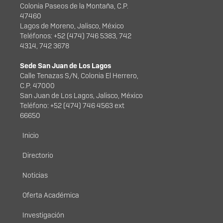
Colonia Paseos de la Montaña, C.P.
47460
Lagos de Moreno, Jalisco, México
Teléfonos: +52 (474) 746 5383, 742
4314, 742 3678
Sede San Juan de Los Lagos
Calle Tenazas S/N, Colonia El Herrero,
C.P. 47000
San Juan de Los Lagos, Jalisco, México
Teléfono: +52 (474) 746 4563 ext
66650
Menú principal
Inicio
Directorio
Noticias
Oferta Académica
Investigación