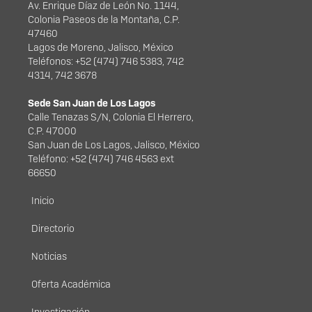
Av. Enrique Díaz de León No. 1144,
Colonia Paseos de la Montaña, C.P.
47460
Lagos de Moreno, Jalisco, México
Teléfonos: +52 (474) 746 5383, 742
4314, 742 3678
Sede San Juan de Los Lagos
Calle Tenazas S/N, Colonia El Herrero,
C.P. 47000
San Juan de Los Lagos, Jalisco, México
Teléfono: +52 (474) 746 4563 ext
66650
Menú principal
Inicio
Directorio
Noticias
Oferta Académica