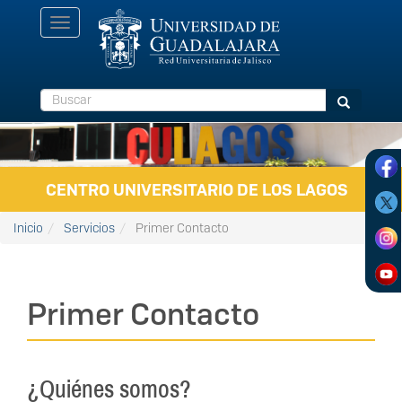
Pasar al contenido principal
Toggle
navigation
Buscar
Buscar
CENTRO UNIVERSITARIO DE LOS LAGOS
Inicio
Servicios
Primer Contacto
Primer Contacto
¿Quiénes somos?