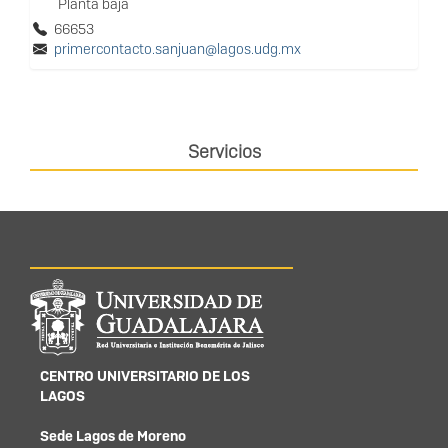
Planta baja
66653
primercontacto.sanjuan@lagos.udg.mx
Servicios
Información del
portal
CENTRO UNIVERSITARIO DE LOS
LAGOS
Sede Lagos de Moreno