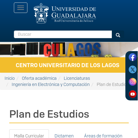
Pasar al contenido principal
Toggle
navigation
Buscar
Buscar
CENTRO UNIVERSITARIO DE LOS LAGOS
Inicio
Oferta académica
Licenciaturas
Ingeniería en Electrónica y Computación
Plan de Estudios
Plan de Estudios
Malla Curricular
Dictamen
Áreas de formación