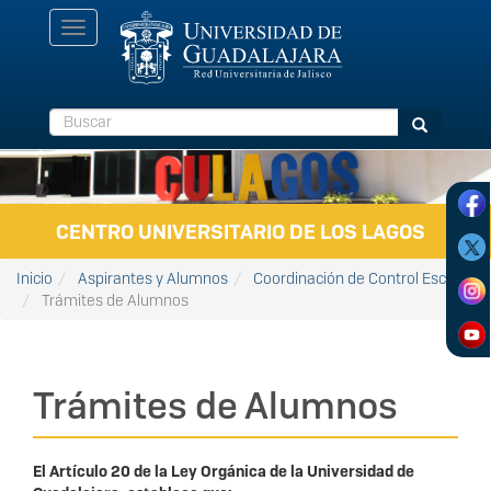
Pasar al contenido principal
Toggle
navigation
Buscar
Buscar
CENTRO UNIVERSITARIO DE LOS LAGOS
Inicio
Aspirantes y Alumnos
Coordinación de Control Escolar
Trámites de Alumnos
Trámites de Alumnos
El Artículo 20 de la Ley Orgánica de la Universidad de