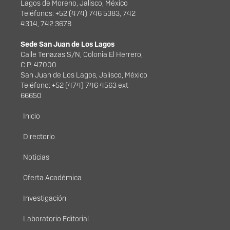
Lagos de Moreno, Jalisco, México
Teléfonos: +52 (474) 746 5383, 742
4314, 742 3678
Sede San Juan de Los Lagos
Calle Tenazas S/N, Colonia El Herrero,
C.P. 47000
San Juan de Los Lagos, Jalisco, México
Teléfono: +52 (474) 746 4563 ext
66650
Menú principal
Inicio
Directorio
Noticias
Oferta Académica
Investigación
Laboratorio Editorial