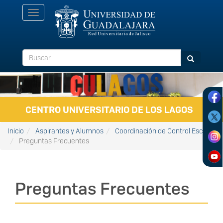
Pasar al contenido principal
Toggle
navigation
Buscar
Buscar
CENTRO UNIVERSITARIO DE LOS LAGOS
Inicio
Aspirantes y Alumnos
Coordinación de Control Escolar
Preguntas Frecuentes
Preguntas Frecuentes