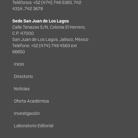
Teléfonos: +52 (474) 746 5383, 742
4314, 742 3678
Sede San Juan de Los Lagos
Calle Tenazas S/N, Colonia El Herrero,
C.P. 47000
San Juan de Los Lagos, Jalisco, México
Teléfono: +52 (474) 746 4563 ext
66650
Menú principal
Inicio
Directorio
Noticias
Oferta Académica
Investigación
Laboratorio Editorial