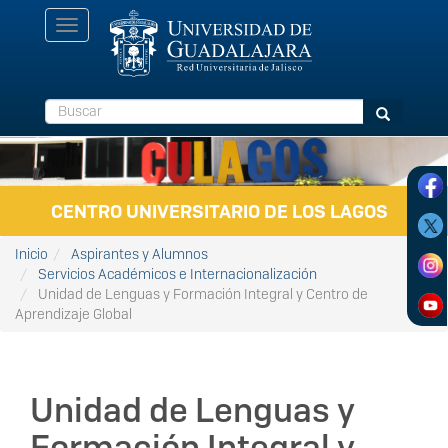
Pasar al contenido principal
Toggle
navigation
Buscar
Buscar
CENTRO UNIVERSITARIO DE LOS LAGOS
Inicio
Aspirantes y Alumnos
Servicios Académicos e Internacionalización
Unidad de Lenguas y Formación Integral y Centro de
Aprendizaje Global
Unidad de Lenguas y
Formación Integral y