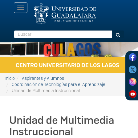
Pasar al contenido principal
Toggle
navigation
Buscar
Buscar
CENTRO UNIVERSITARIO DE LOS LAGOS
Inicio
Aspirantes y Alumnos
Coordinación de Tecnologías para el Aprendizaje
Unidad de Multimedia Instruccional
Unidad de Multimedia
Instruccional