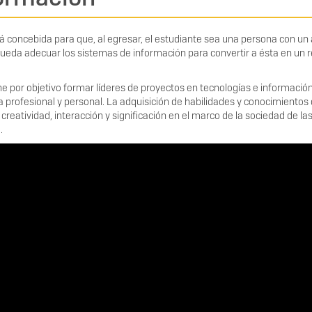
á concebida para que, al egresar, el estudiante sea una persona con un
ueda adecuar los sistemas de información para convertir a ésta en un 
ne por objetivo formar líderes de proyectos en tecnologías e información
 profesional y personal. La adquisición de habilidades y conocimientos 
creatividad, interacción y significación en el marco de la sociedad de la
.