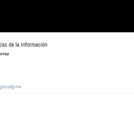
ías de la Información
érrez
agos.udg.mx