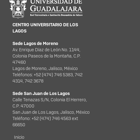
portal
CENTRO UNIVERSITARIO DE LOS
LAGOS
Sede Lagos de Moreno
Av. Enrique Díaz de León No. 1144,
Colonia Paseos de la Montaña, C.P.
47460
Lagos de Moreno, Jalisco, México
Teléfonos: +52 (474) 746 5383, 742
4314, 742 3678
Sede San Juan de Los Lagos
Calle Tenazas S/N, Colonia El Herrero,
C.P. 47000
San Juan de Los Lagos, Jalisco, México
Teléfono: +52 (474) 746 4563 ext
66650
Menú principal
Inicio