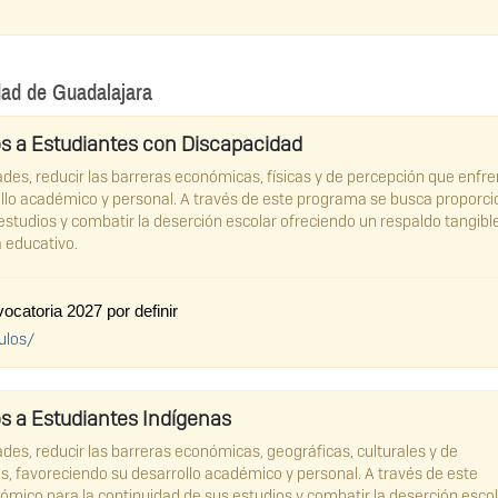
ad de Guadalajara
 a Estudiantes con Discapacidad
es, reducir las barreras económicas, físicas y de percepción que enfr
rollo académico y personal. A través de este programa se busca proporci
studios y combatir la deserción escolar ofreciendo un respaldo tangibl
a educativo.
catoria 2027 por definir
ulos/
 a Estudiantes Indígenas
es, reducir las barreras económicas, geográficas, culturales y de
s, favoreciendo su desarrollo académico y personal. A través de este
mico para la continuidad de sus estudios y combatir la deserción esco