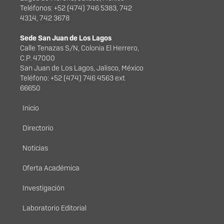
Teléfonos: +52 (474) 746 5383, 742
4314, 742 3678
Sede San Juan de Los Lagos
Calle Tenazas S/N, Colonia El Herrero,
C.P. 47000
San Juan de Los Lagos, Jalisco, México
Teléfono: +52 (474) 746 4563 ext
66650
Menú principal
Inicio
Directorio
Noticias
Oferta Académica
Investigación
Laboratorio Editorial