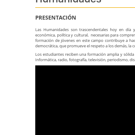
PRESENTACIÓN
Las Humanidades son trascendentales hoy en día ya 
económica, política y cultural, necesarias para compr
formación de jóvenes en este campo contribuye a ha
democrática, que promueve el respeto a los demás, la cons
Los estudiantes reciben una formación amplia y sólida 
Informática, radio, fotografía, televisión, periodismo, d
Enlace
de
video