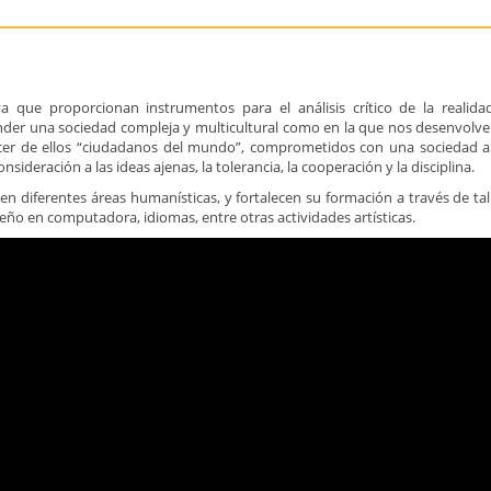
que proporcionan instrumentos para el análisis crítico de la realidad
ender una sociedad compleja y multicultural como en la que nos desenvolv
cer de ellos “ciudadanos del mundo”, comprometidos con una sociedad a
ideración a las ideas ajenas, la tolerancia, la cooperación y la disciplina.
en diferentes áreas humanísticas, y fortalecen su formación a través de tal
iseño en computadora, idiomas, entre otras actividades artísticas.