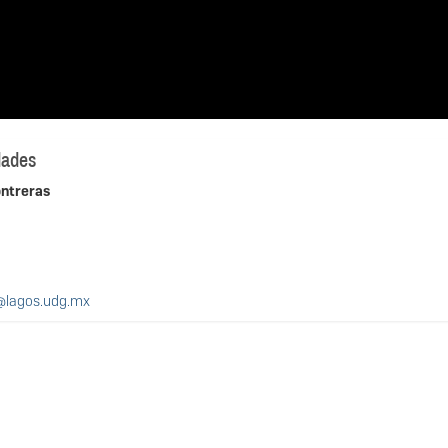
dades
ontreras
@lagos.udg.mx