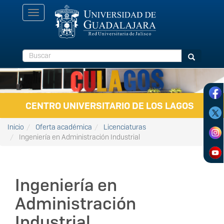
Pasar al contenido principal
Toggle
navigation
Buscar
Buscar
CENTRO UNIVERSITARIO DE LOS LAGOS
Inicio
Oferta académica
Licenciaturas
Ingeniería en Administración Industrial
Ingeniería en
Administración
Industrial