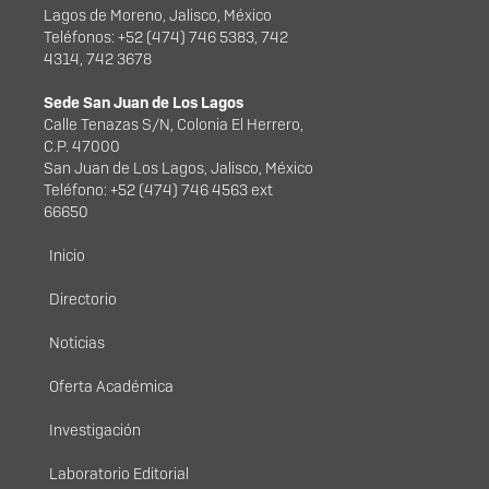
Lagos de Moreno, Jalisco, México
Teléfonos: +52 (474) 746 5383, 742
4314, 742 3678
Sede San Juan de Los Lagos
Calle Tenazas S/N, Colonia El Herrero,
C.P. 47000
San Juan de Los Lagos, Jalisco, México
Teléfono: +52 (474) 746 4563 ext
66650
Menú principal
Inicio
Directorio
Noticias
Oferta Académica
Investigación
Laboratorio Editorial