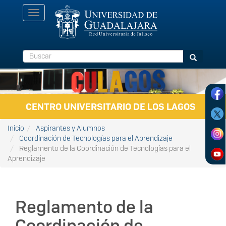
Pasar al contenido principal
Toggle
navigation
Buscar
Buscar
CENTRO UNIVERSITARIO DE LOS LAGOS
Inicio
Aspirantes y Alumnos
Coordinación de Tecnologías para el Aprendizaje
Reglamento de la Coordinación de Tecnologías para el
Aprendizaje
Reglamento de la
Coordinación de