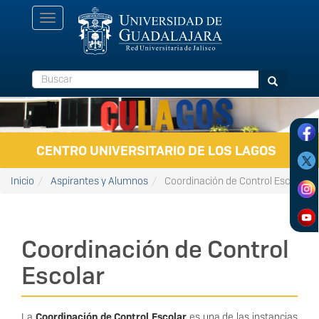
Pasar al contenido principal
Toggle
navigation
Buscar
Buscar
CENTRO UNIVERSITARIO DE LOS LAGOS
Inicio
Aspirantes y Alumnos
Coordinación de Control Escolar
Coordinación de Control
Escolar
La
Coordinación de Control Escolar
es una de las instancias