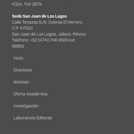
4314, 742 3678
Sede San Juan de Los Lagos
Calle Tenazas S/N, Colonia El Herrero,
C.P. 47000
San Juan de Los Lagos, Jalisco, México
Teléfono: +52 (474) 746 4563 ext
66650
Menú principal
Inicio
Directorio
Noticias
Oferta Académica
Investigación
Laboratorio Editorial