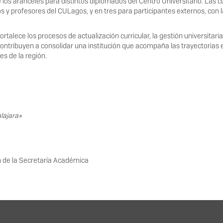
 los aranceles para distintos diplomados del Centro Universitario. Las 
y profesores del CULagos, y en tres para participantes externos, con la
ortalece los procesos de actualización curricular, la gestión universitar
tribuyen a consolidar una institución que acompaña las trayectorias e
es de la región.
alajara»
 de la Secretaría Académica