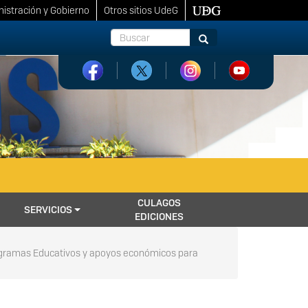
istración y Gobierno
Otros sitios UdeG
Buscar
Buscar
CULAGOS
SERVICIOS
EDICIONES
 Programas Educativos y apoyos económicos para