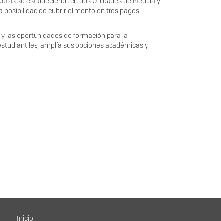
cuotas se establecieron en dos Unidades de Medida y
 posibilidad de cubrir el monto en tres pagos
ia y las oportunidades de formación para la
studiantiles, amplía sus opciones académicas y
Menú principal
Inicio