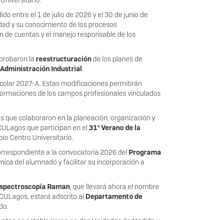
Universitario.
do entre el 1 de julio de 2026 y el 30 de junio de
idad y su conocimiento de los procesos
ión de cuentas y el manejo responsable de los
aprobaron la
reestructuración
de los planes de
 Administración Industrial
.
scolar 2027-A. Estas modificaciones permitirán
sformaciones de los campos profesionales vinculados
s que colaboraron en la planeación, organización y
CULagos que participan en el
31° Verano de la
opio Centro Universitario.
correspondiente a la convocatoria 2026 del
Programa
ica del alumnado y facilitar su incorporación a
espectroscopía Raman
, que llevará ahora el nombre
 CULagos, estará adscrito al
Departamento de
ido.