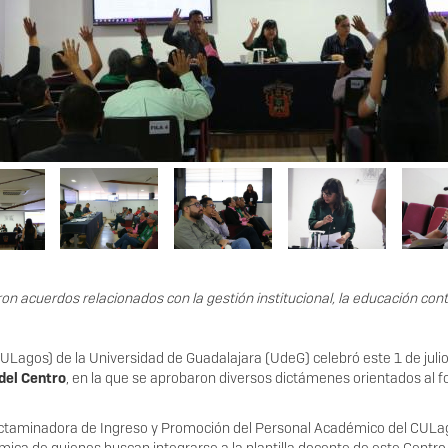
on acuerdos relacionados con la gestión institucional, la educación cont
(CULagos) de la Universidad de Guadalajara (UdeG) celebró este 1 de jul
del Centro
, en la que se aprobaron diversos dictámenes orientados al f
 Dictaminadora de Ingreso y Promoción del Personal Académico del CULa