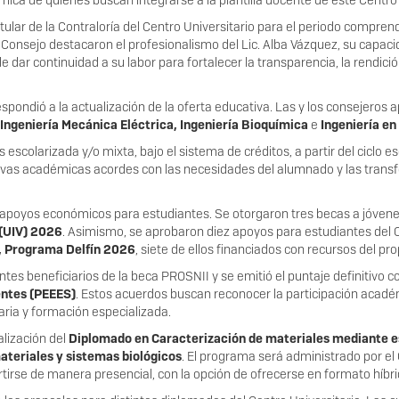
mica de quienes buscan integrarse a la plantilla docente de este Centro 
ular de la Contraloría del Centro Universitario para el periodo comprendi
el Consejo destacaron el profesionalismo del Lic. Alba Vázquez, su capac
e dar continuidad a su labor para fortalecer la transparencia, la rendic
spondió a la actualización de la oferta educativa. Las y los consejeros 
, Ingeniería Mecánica Eléctrica, Ingeniería Bioquímica
e
Ingeniería en
colarizada y/o mixta, bajo el sistema de créditos, a partir del ciclo e
ativas académicas acordes con las necesidades del alumnado y las tran
s apoyos económicos para estudiantes. Se otorgaron tres becas a jóvene
 (UIV) 2026
. Asimismo, se aprobaron diez apoyos para estudiantes del 
o, Programa Delfín 2026
, siete de ellos financiados con recursos del pr
es beneficiarios de la beca PROSNII y se emitió el puntaje definitivo 
entes (PEEES)
. Estos acuerdos buscan reconocer la participación académ
taria y formación especializada.
alización del
Diplomado en Caracterización de materiales mediante 
ateriales y sistemas biológicos
. El programa será administrado por el
tirse de manera presencial, con la opción de ofrecerse en formato híbr