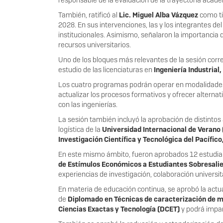
responsable de la evaluación de la trayectoria acadé
También, ratificó al
Lic. Miguel Alba Vázquez
como tit
2028. En sus intervenciones, las y los integrantes d
institucionales. Asimismo, señalaron la importancia d
recursos universitarios.
Uno de los bloques más relevantes de la sesión corre
estudio de las licenciaturas en
Ingeniería Industrial
Los cuatro programas podrán operar en modalidades es
actualizar los procesos formativos y ofrecer altern
con las ingenierías.
La sesión también incluyó la aprobación de distinto
logística de la
Universidad Internacional de Verano
Investigación Científica y Tecnológica del Pacífic
En este mismo ámbito, fueron aprobados 12 estudiant
de Estímulos Económicos a Estudiantes Sobresali
experiencias de investigación, colaboración universi
En materia de educación continua, se aprobó la actu
de
Diplomado en Técnicas de caracterización de m
Ciencias Exactas y Tecnología (DCET)
y podrá impar