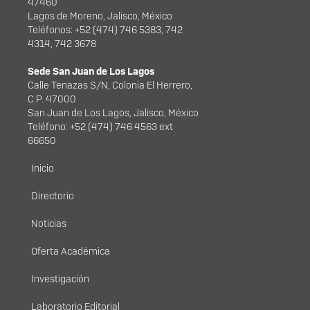
47460
Lagos de Moreno, Jalisco, México
Teléfonos: +52 (474) 746 5383, 742
4314, 742 3678
Sede San Juan de Los Lagos
Calle Tenazas S/N, Colonia El Herrero,
C.P. 47000
San Juan de Los Lagos, Jalisco, México
Teléfono: +52 (474) 746 4563 ext
66650
Menú principal
Inicio
Directorio
Noticias
Oferta Académica
Investigación
Laboratorio Editorial