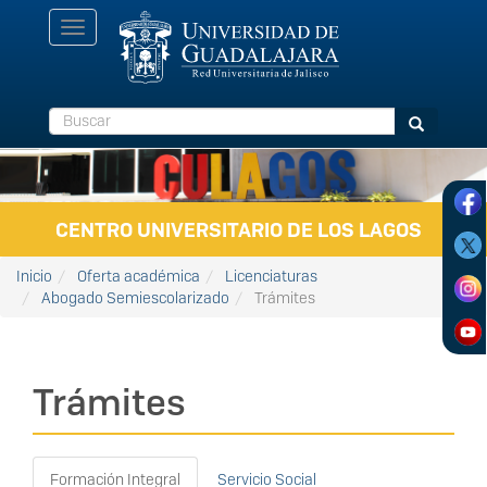
Pasar al contenido principal
Toggle
navigation
Buscar
Buscar
CENTRO UNIVERSITARIO DE LOS LAGOS
Inicio
Oferta académica
Licenciaturas
Abogado Semiescolarizado
Trámites
Trámites
Formación Integral
Servicio Social