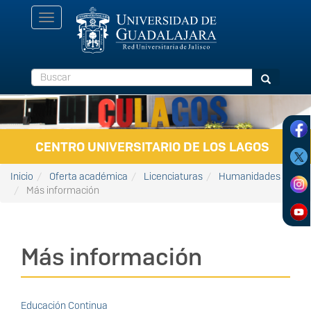
Pasar al contenido principal
Toggle
navigation
Buscar
Buscar
CENTRO UNIVERSITARIO DE LOS LAGOS
Inicio
Oferta académica
Licenciaturas
Humanidades
Más información
Más información
Educación Continua