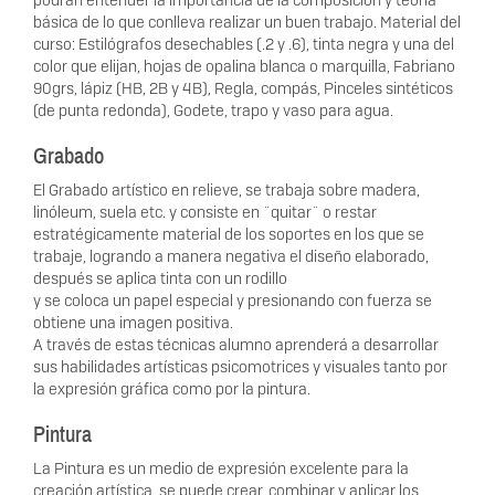
podrán entender la importancia de la composición y teoría
básica de lo que conlleva realizar un buen trabajo. Material del
curso: Estilógrafos desechables (.2 y .6), tinta negra y una del
color que elijan, hojas de opalina blanca o marquilla, Fabriano
90grs, lápiz (HB, 2B y 4B), Regla, compás, Pinceles sintéticos
(de punta redonda), Godete, trapo y vaso para agua.
Grabado
El Grabado artístico en relieve, se trabaja sobre madera,
linóleum, suela etc. y consiste en ¨quitar¨ o restar
estratégicamente material de los soportes en los que se
trabaje, logrando a manera negativa el diseño elaborado,
después se aplica tinta con un rodillo
y se coloca un papel especial y presionando con fuerza se
obtiene una imagen positiva.
A través de estas técnicas alumno aprenderá a desarrollar
sus habilidades artísticas psicomotrices y visuales tanto por
la expresión gráfica como por la pintura.
Pintura
La Pintura es un medio de expresión excelente para la
creación artística, se puede crear, combinar y aplicar los