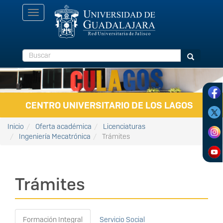
Pasar al contenido principal
Toggle
navigation
Buscar
Buscar
CENTRO UNIVERSITARIO DE LOS LAGOS
Inicio
Oferta académica
Licenciaturas
Ingeniería Mecatrónica
Trámites
Trámites
Formación Integral
Servicio Social