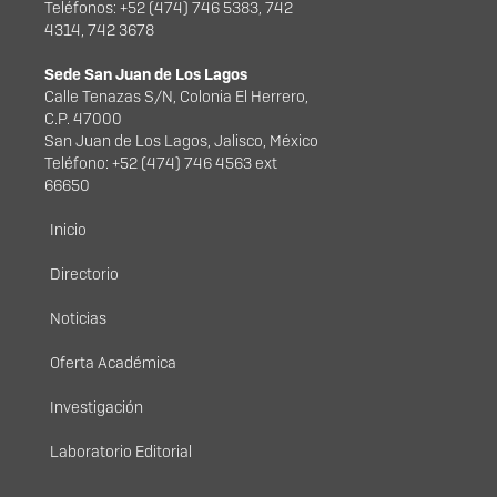
Teléfonos: +52 (474) 746 5383, 742
4314, 742 3678
Sede San Juan de Los Lagos
Calle Tenazas S/N, Colonia El Herrero,
C.P. 47000
San Juan de Los Lagos, Jalisco, México
Teléfono: +52 (474) 746 4563 ext
66650
Menú principal
Inicio
Directorio
Noticias
Oferta Académica
Investigación
Laboratorio Editorial