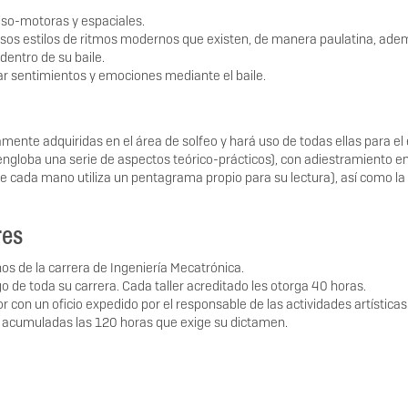
iso-motoras y espaciales.
ersos estilos de ritmos modernos que existen, de manera paulatina, ad
dentro de su baile.
ar sentimientos y emociones mediante el baile.
mente adquiridas en el área de solfeo y hará uso de todas ellas para el
 engloba una serie de aspectos teórico-prácticos), con adiestramiento en
cada mano utiliza un pentagrama propio para su lectura), así como la
res
nos de la carrera de Ingeniería Mecatrónica.
o de toda su carrera. Cada taller acreditado les otorga 40 horas.
dor con un oficio expedido por el responsable de las actividades artístic
n acumuladas las 120 horas que exige su dictamen.