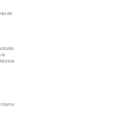
emás de
 estudio
 la
 técnica
as mismo