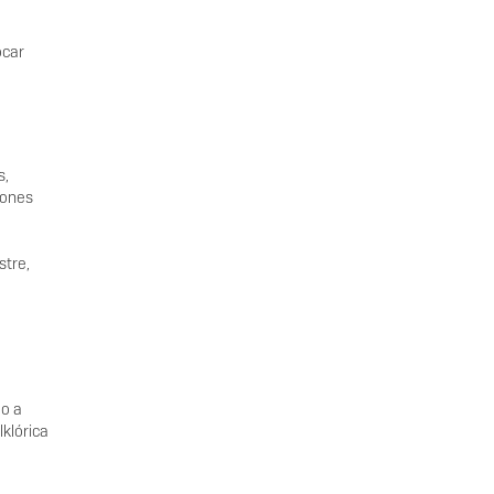
ocar
s,
rones
stre,
mo a
klórica