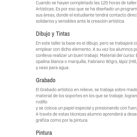
Cuando se hayan completado las 120 horas de taller s
Artísticas. Es por eso que se ha diseñado un programa
sus áreas, donde el estudiante tendrá contacto direct
solidarios y sensibles ante la creación artística.
Dibujo y Tintas
En este taller la base es el dibujo, pero se trabajará
emplear con dicho elemento. A su vez los alumnos po
conlleva realizar un buen trabajo. Material del curso: 
opalina blanca o marquilla, Fabriano 90grs, lápiz (HB
y vaso para agua.
Grabado
El Grabado artístico en relieve, se trabaja sobre mad
material de los soportes en los que se trabaje, logr
rodillo
y se coloca un papel especial y presionando con fuer
A través de estas técnicas alumno aprenderá a desarro
gráfica como por la pintura.
Pintura