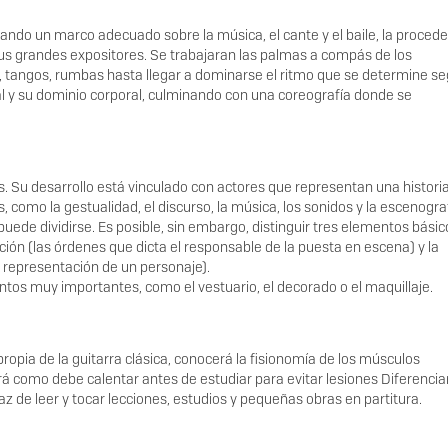
tando un marco adecuado sobre la música, el cante y el baile, la proced
us grandes expositores. Se trabajaran las palmas a compás de los
s, tangos, rumbas hasta llegar a dominarse el ritmo que se determine se
al y su dominio corporal, culminando con una coreografía donde se
as. Su desarrollo está vinculado con actores que representan una histori
como la gestualidad, el discurso, la música, los sonidos y la escenograf
uede dividirse. Es posible, sin embargo, distinguir tres elementos básic
cción (las órdenes que dicta el responsable de la puesta en escena) y la
a representación de un personaje).
s muy importantes, como el vestuario, el decorado o el maquillaje.
propia de la guitarra clásica, conocerá la fisionomía de los músculos
erá como debe calentar antes de estudiar para evitar lesiones Diferencia
apaz de leer y tocar lecciones, estudios y pequeñas obras en partitura.