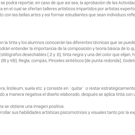
e podrá reportar, en caso de que así sea, la aprobación de las Activida
 en el cual se ofertan talleres artísticos impartidos por artistas expert
o con las bellas artes y así formar estudiantes que sean individuos refle
 con la tinta y los alumnos conocerán las diferentes técnicas que se pued
drán entender la importancia de la composición y teoría básica de lo q
Estilógrafos desechables (.2 y .6), tinta negra y una del color que elijan, 
, 2B y 4B), Regla, compás, Pinceles sintéticos (de punta redonda), Godet
era, linóleum, suela etc. y consiste en ¨quitar¨ o restar estratégicament
ando a manera negativa el diseño elaborado, después se aplica tinta con 
za se obtiene una imagen positiva.
llar sus habilidades artísticas psicomotrices y visuales tanto por la e