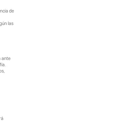
encia de
gún las
a ante
ía.
os,
rá