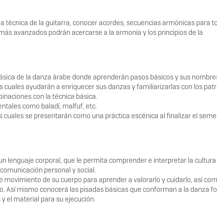
 la técnica de la guitarra, conocer acordes, secuencias armónicas para t
más avanzados podrán acercarse a la armonía y los principios de la
a básica de la danza árabe donde aprenderán pasos básicos y sus nombre
s cuales ayudarán a enriquecer sus danzas y familiarizarlas con los pat
binaciones con la técnica básica.
tales como baladí, malfuf, etc.
as cuales se presentarán como una práctica escénica al finalizar el seme
n lenguaje corporal, que le permita comprender e interpretar la cultura
comunicación personal y social.
e movimiento de su cuerpo para aprender a valorarlo y cuidarlo, así co
co. Así mismo conocerá las pisadas básicas que conforman a la danza fol
y el material para su ejecución.