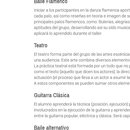
Baile Flamenco
Iniciar a los participantes en la danza flamenca apor
cada palo, así como reseñas en teoría e imagen de s
principales palos flamencos, como: Bulerías, alegría
aptitudes del grupo, desarrollando así su oído music
aplicará lo aprendido durante el taller.
Teatro
El teatro forma parte del grupo de las artes escénic
una audiencia. Este arte combina diversos elementos, 
La práctica teatral está formada por un todo que no p
como el texto (aquello que dicen los actores), la dire
actuación (el proceso que lleva a un actor a asumir l
A estos componentes se pueden sumar otros elemento
Guitarra Clásica
El alumno aprenderá la técnica (posición, ejecución) 
involucrados en la ejecución de la guitarra y aprend
entre la guitarra popular, eléctrica y clásica. Será c
Baile alternativo