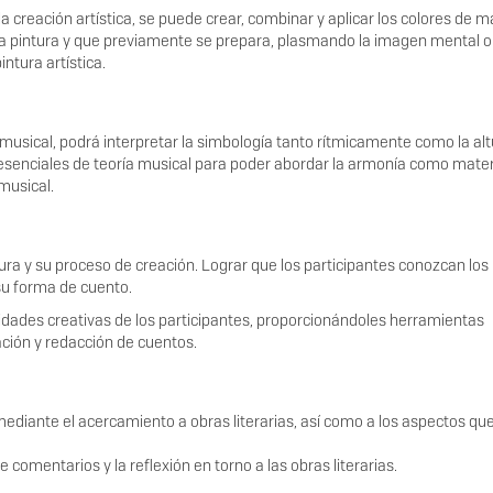
a creación artística, se puede crear, combinar y aplicar los colores de 
 la pintura y que previamente se prepara, plasmando la imagen mental o
ntura artística.
 musical, podrá interpretar la simbología tanto rítmicamente como la al
esenciales de teoría musical para poder abordar la armonía como mater
 musical.
atura y su proceso de creación. Lograr que los participantes conozcan los
 su forma de cuento.
lidades creativas de los participantes, proporcionándoles herramientas
eación y redacción de cuentos.
 mediante el acercamiento a obras literarias, así como a los aspectos que
 comentarios y la reflexión en torno a las obras literarias.