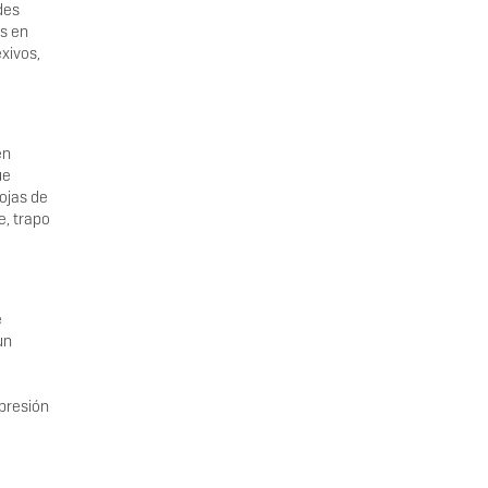
des
os en
xivos,
en
ue
hojas de
e, trapo
e
un
xpresión