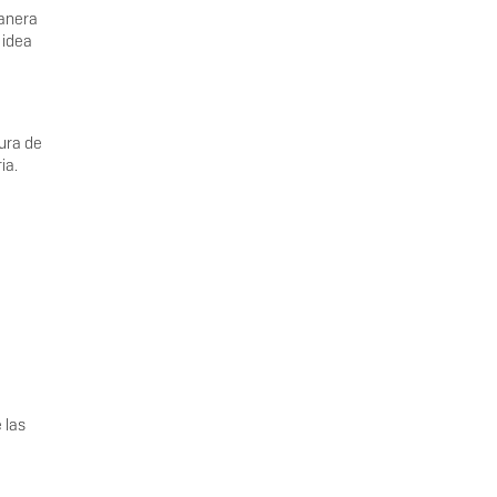
manera
 idea
tura de
ia.
 las