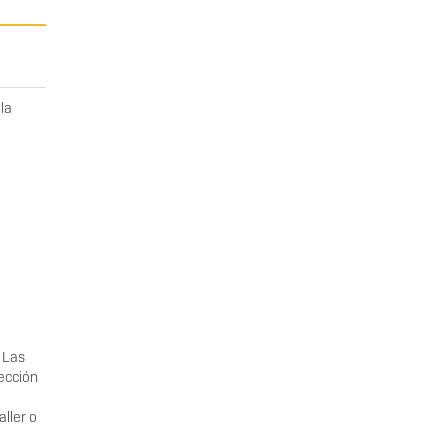
la
 Las
lección
ller o