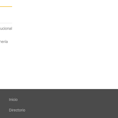
tucional
mería
Menú principal
Inicio
Directorio