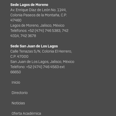
Sede Lagos de Moreno
Av. Enrique Díaz de León No. 1144,
Colonia Paseos de la Montaña, C.P.
47460
Lagos de Moreno, Jalisco, México
Teléfonos: +52 (474) 746 5383, 742
4314, 742 3678
Sede San Juan de Los Lagos
Calle Tenazas S/N, Colonia El Herrero,
C.P. 47000
San Juan de Los Lagos, Jalisco, México
Teléfono: +52 (474) 746 4563 ext
66650
Menú principal
Inicio
Directorio
Noticias
Oferta Académica