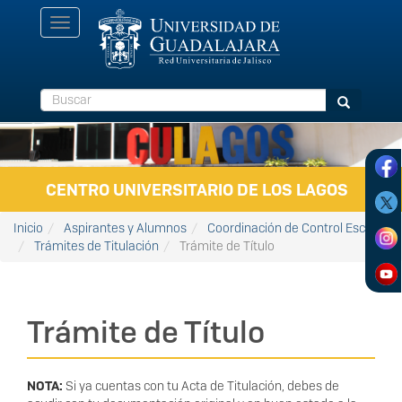
Pasar al contenido principal
Toggle
navigation
Buscar
Buscar
CENTRO UNIVERSITARIO DE LOS LAGOS
Inicio
Aspirantes y Alumnos
Coordinación de Control Escolar
Trámites de Titulación
Trámite de Título
Trámite de Título
NOTA:
Si ya cuentas con tu Acta de Titulación, debes de