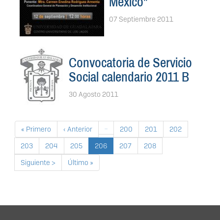
México"
07 Septiembre 2011
Convocatoria de Servicio
Social calendario 2011 B
30 Agosto 2011
Paginación
Primera página
Página anterior
…
Página
Página
Página
« Primero
‹ Anterior
200
201
202
Página
Página
Página
Página actual
Página
Página
203
204
205
206
207
208
Siguiente página
Última página
Siguiente >
Último »