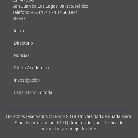
C.P. 47000
San Juan de Los Lagos, Jalisco, México
Teléfono: +52 (474) 746 4563 ext
66650
Menú principal
Inicio
Directorio
Noticias
Oferta Académica
Investigación
Laboratorio Editorial
Derechos
Derechos reservados ©1997 - 2018. Universidad de Guadalajara.
Sitio desarrollado por
CGTI
|
Créditos de sitio
|
Política de
privacidad y manejo de datos