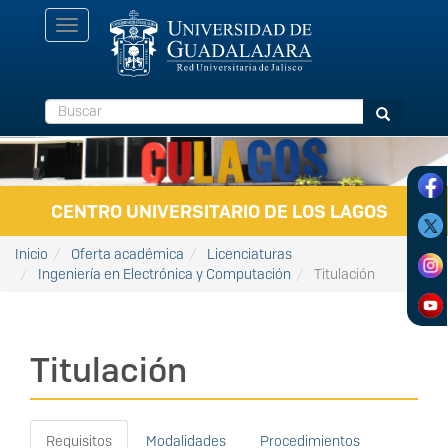
Pasar al contenido principal
Toggle
navigation
Buscar
Buscar
CENTRO UNIVERSITARIO DE LOS LAGOS
Inicio
Oferta académica
Licenciaturas
Ingeniería en Electrónica y Computación
Titulación
Titulación
Requisitos
Modalidades
Procedimientos